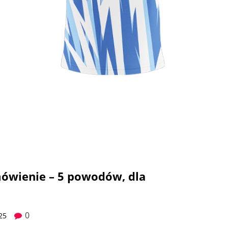
mówienie – 5 powodów, dla
0
25