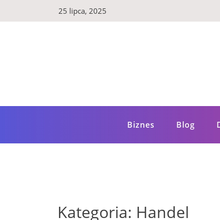
Skip
25 lipca, 2025
to
content
LuxBlog.pl
Luksusowy blog – poznaj szereg wartościow
Biznes
Blog
Kategoria:
Handel