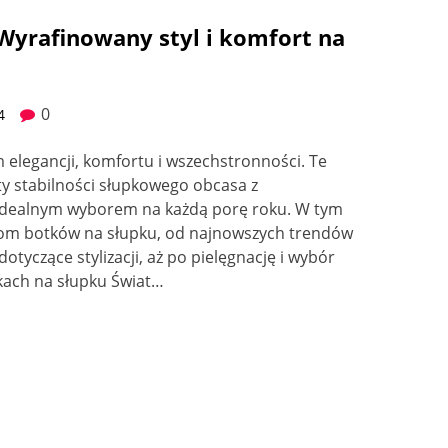
Wyrafinowany styl i komfort na
0
4
elegancji, komfortu i wszechstronności. Te
ty stabilności słupkowego obcasa z
 idealnym wyborem na każdą porę roku. W tym
tom botków na słupku, od najnowszych trendów
otyczące stylizacji, aż po pielęgnację i wybór
kach na słupku Świat…