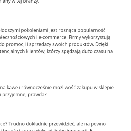
iany w tej branży.
łodszymi pokoleniami jest rosnąca popularność
łecznościowych i e-commerce. Firmy wykorzystują
 do promocji i sprzedaży swoich produktów. Dzięki
ncjalnych klientów, którzy spędzają dużo czasu na
ł na kawę i równocześnie możliwość zakupu w sklepie
 i przyjemne, prawda?
ce? Trudno dokładnie przewidzieć, ale na pewno
ranży i coraz większej liczby innowacji. E-