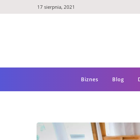
Skip
17 sierpnia, 2021
to
content
LuxBlog.pl
Luksusowy blog – poznaj szereg wartościow
Biznes
Blog