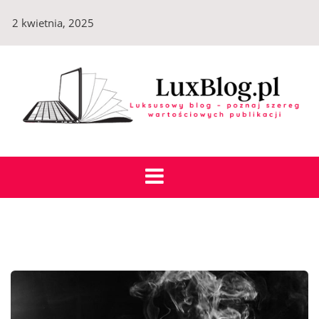
Skip
2 kwietnia, 2025
to
content
LuxBlog.pl
Luksusowy blog – poznaj szereg wartościowych
publikacji