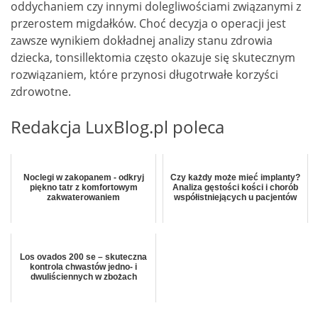
oddychaniem czy innymi dolegliwościami związanymi z
przerostem migdałków. Choć decyzja o operacji jest
zawsze wynikiem dokładnej analizy stanu zdrowia
dziecka, tonsillektomia często okazuje się skutecznym
rozwiązaniem, które przynosi długotrwałe korzyści
zdrowotne.
Redakcja LuxBlog.pl poleca
Noclegi w zakopanem - odkryj
Czy każdy może mieć implanty?
piękno tatr z komfortowym
Analiza gęstości kości i chorób
zakwaterowaniem
współistniejących u pacjentów
Los ovados 200 se – skuteczna
kontrola chwastów jedno- i
dwuliściennych w zbożach