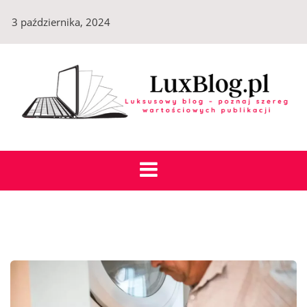
Skip
3 października, 2024
to
content
LuxBlog.pl
Luksusowy blog – poznaj szereg wartościowych
publikacji