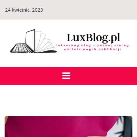
Skip
24 kwietnia, 2023
to
content
LuxBlog.pl
Luksusowy blog – poznaj szereg wartościowych
publikacji