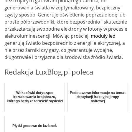
bez trujących gazów ani płonącego żarnika, do
generowania światła w zoptymalizowany, bezpieczny i
czysty sposób. Generuje oświetlenie poprzez diodę lub
proste półprzewodniki, które bezpośrednio i skutecznie
przekształcają swobodne elektrony w fotony w procesie
elektroluminescencji. Mówiąc prościej,
moduły led
generują światło bezpośrednio z energii elektrycznej, a
nie przez żarniki czy gazy, co gwarantuje wydajne,
długotrwałe i przyjazne dla środowiska źródło światła.
Redakcja LuxBlog.pl poleca
Wskazówki dotyczące
Podstawowe informacje na temat
kształtowania krajobrazu,
destylacji frakcyjnej ropy
którego będą zazdrościć sąsiedzi
naftowej
Płytki gresowe do łazienek