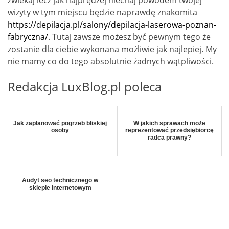
zwlekaj lecz jak najprędzej niechaj powodem twojej
wizyty w tym miejscu będzie naprawdę znakomita
https://depilacja.pl/salony/depilacja-laserowa-poznan-
fabryczna/
. Tutaj zawsze możesz być pewnym tego że
zostanie dla ciebie wykonana możliwie jak najlepiej. My
nie mamy co do tego absolutnie żadnych wątpliwości.
Redakcja LuxBlog.pl poleca
Jak zaplanować pogrzeb bliskiej
W jakich sprawach może
osoby
reprezentować przedsiębiorcę
radca prawny?
Audyt seo technicznego w
sklepie internetowym