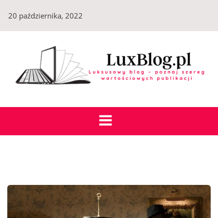
Skip
20 października, 2022
to
content
LuxBlog.pl
Luksusowy blog – poznaj szereg wartościowych
publikacji