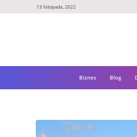
Skip
13 listopada, 2022
to
content
LuxBlog.pl
Luksusowy blog – poznaj szereg wartościow
Biznes
Blog