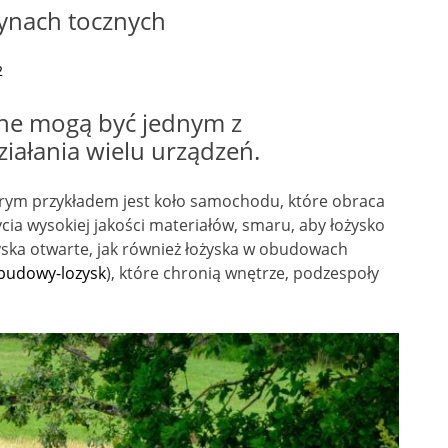
ynach tocznych
2
ne mogą być jednym z
iałania wielu urządzeń.
rym przykładem jest koło samochodu, które obraca
cia wysokiej jakości materiałów, smaru, aby łożysko
yska otwarte, jak również łożyska w obudowach
obudowy-lozysk
), które chronią wnętrze, podzespoły