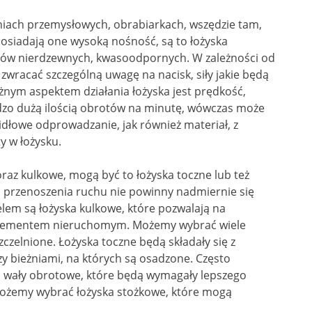
niach przemysłowych, obrabiarkach, wszędzie tam,
osiadają one wysoką nośność, są to łożyska
łów nierdzewnych, kwasoodpornych. W zależności od
 zwracać szczególną uwagę na nacisk, siły jakie będą
żnym aspektem działania łożyska jest prędkość,
ardzo dużą ilością obrotów na minutę, wówczas może
idłowe odprowadzanie, jak również materiał, z
y w łożysku.
oraz kulkowe, mogą być to łożyska toczne lub też
s przenoszenia ruchu nie powinny nadmiernie się
lem są łożyska kulkowe, które pozwalają na
 elementem nieruchomym. Możemy wybrać wiele
czelnione. Łożyska toczne będą składały się z
y bieżniami, na których są osadzone. Często
 wały obrotowe, które będą wymagały lepszego
 Możemy wybrać łożyska stożkowe, które mogą