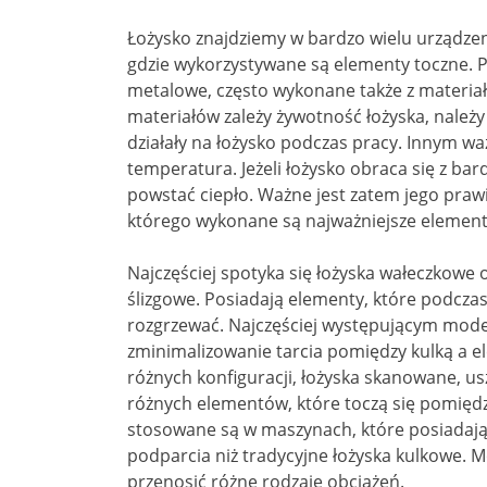
Łożysko znajdziemy w bardzo wielu urządze
gdzie wykorzystywane są elementy toczne. P
metalowe, często wykonane także z materia
materiałów zależy żywotność łożyska, należy
działały na łożysko podczas pracy. Innym wa
temperatura. Jeżeli łożysko obraca się z b
powstać ciepło. Ważne jest zatem jego praw
którego wykonane są najważniejsze element
Najczęściej spotyka się łożyska wałeczkowe 
ślizgowe. Posiadają elementy, które podcza
rozgrzewać. Najczęściej występującym mode
zminimalizowanie tarcia pomiędzy kulką a
różnych konfiguracji, łożyska skanowane, usz
różnych elementów, które toczą się pomiędz
stosowane są w maszynach, które posiadają
podparcia niż tradycyjne łożyska kulkowe.
przenosić różne rodzaje obciążeń.