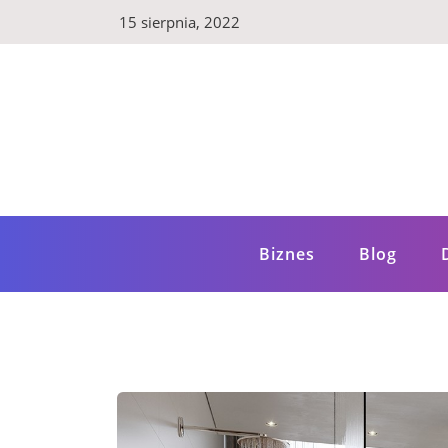
Skip
15 sierpnia, 2022
to
content
LuxBlog.pl
Luksusowy blog – poznaj szereg wartościow
Biznes
Blog