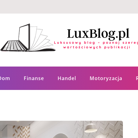
ych publikacji
Dom
Finanse
Handel
Motoryzacja