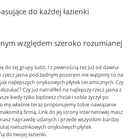
asujące do każdej łazienki
 żadnym względem szeroko rozumianej
się do tej grupy ludzi. I z pewnością też już od dawna
 co rzecz jasna pod żadnym pozorem nie wątpimy to na
jak najlepszych onyksowych płytek ceramicznych. Czy
odszukać? Czy już natrafiłeś na najlepszy rzecz jasna z
e kiedy tylko będziesz chciał i sobie życzył po
e to my właśnie teraz proponujemy tobie nawiązanie
znakomitą firmą. Link do jej strony internetowej masz
onasz naprawdę udanych i przede wszystkim bardzo
utaj nietuzinkowych onyksowych płytek
 do twojej łazienki.